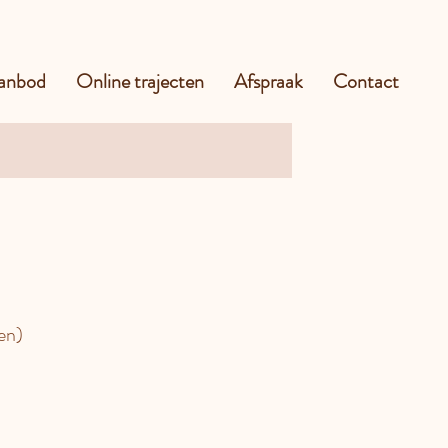
anbod
Online trajecten
Afspraak
Contact
en)