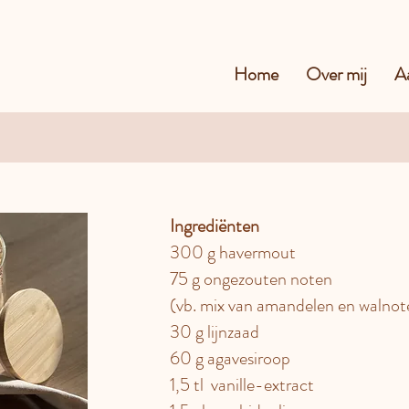
Home
Over mij
A
Ingrediënten
300 g havermout
75 g ongezouten noten
(vb. mix van amandelen en walnot
30 g lijnzaad
60 g agavesiroop
1,5 tl vanille-extract