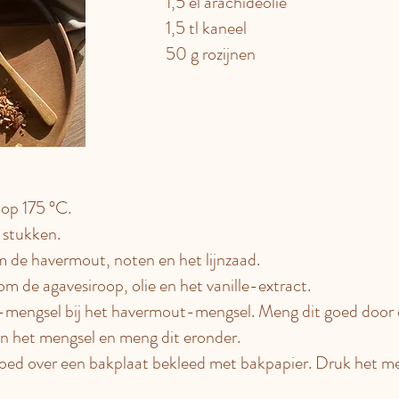
1,5 el arachideolie
1,5 tl kaneel
50 g rozijnen
 op 175 °C.
 stukken.
m de havermout, noten en het lijnzaad.
m de agavesiroop, olie en het vanille-extract.
-mengsel bij het havermout-mengsel. Meng dit goed door e
an het mengsel en meng dit eronder.
goed over een bakplaat bekleed met bakpapier. Druk het me